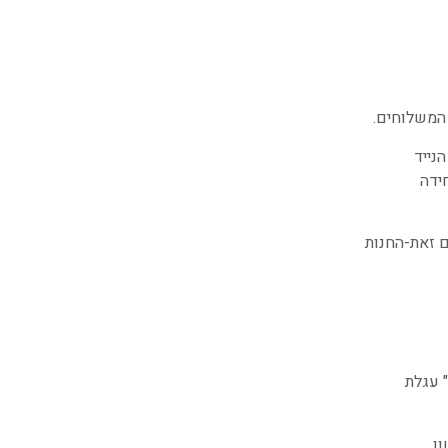
המשלוחים.
נייד
ידה
 זאת-החנות
 עגלת
ן.