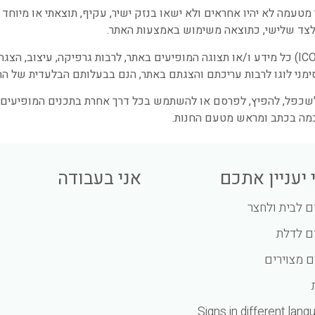
 מטעמה לא יהיו אחראים ולא ישאו בנזק ישיר, עקיף, תוצאתי או מיוחד
צד שלישי, כתוצאה משימוש באמצעות האתר.
אייקונים (ICONS) כל מידע ו/או תצוגה המופיעים באתר, לרבות גרפיקה, עיצוב, הצג
ימני לוגו לרבות עריכתם והצגתם באתר, הנם בבעלותם הבלעדית של הח
לשכפל, להפיץ, לפרסם או להשתמש בכל דרך אחרת בתכנים המופיעים
מה בכתב ומראש מטעם החנות.
 יעניין אתכם
אני בעבודה
 לבית ולחצר
 לדלת
ם מצוירים
Signs in different lan