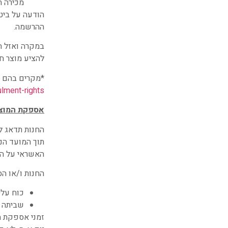
מכירה ת
הודעה על ביטו
ההרשמה.
במקרה ואזל ה
להציע מוצר חל
*מקרים בהם ל
lment-rights
אספקת המוצר
החנות תדאג ל
תוך המועד הנ
האשראי על ה
החנות ו/או ה
כוח עלי
שביתה א
זמני אספקת ה