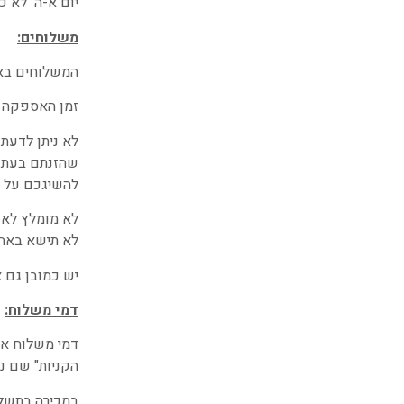
יום א-ה לא כו
משלוחים:
המשלוחים באת
זמן האספקה ש
לא ניתן לדעת
שהזנתם בעת ה
להשיגכם על מ
לא מומלץ לאש
לא תישא באחר
יש כמובן גם אפש
דמי משלוח:
דמי משלוח אי
הקניות" שם נמ
במכירה בתשלו