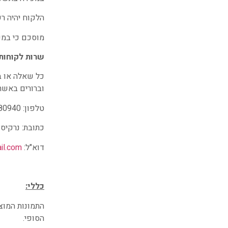
הלקוח יהיה ר
מוסכם כי במק
שרות לקוחות:
כל שאלה או ב
וברורים באשר 
טלפון: 050-7880940
כתובת: נרקיס 2 אלפי מנשה.
דוא"ל:
il.com
כללי:
התמונות המוצג
הסופי.