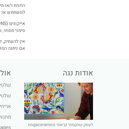
החנות ו/או מי
למשתמש או ל
סימני מסחר, ס
אין להעתיק, 
אם ניתנה הסכ
אודות נגה
אולי
שלטים
שלטים
אריחי
מתנות
לעסק שהקמתי קראתי nogaceramics
guages