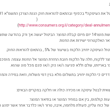
וק: (
)
http://www.consumers.org.il/category/deal-annulment
ניתן לבטל רכישת מוצר14 יום מיום קבלת המוצר. הביטול יעשה אך ורק בהודעה
ר האלקטרוני ישירות את החנות.
סקה יחויב הלקוח בשיעור של 5% , בהתאם להוראות החוק.
ר ללקוח, חלה על הלקוח חובת החזרת המוצר אל החנות עצמה. מוסכם
ר באריזתו, שלם וללא פגיעה ו/או נזק ו/או פגם מכל סוג שהוא.
דדים כי הלקוח יחויב בתשלום מלא בגין דמי משלוח, וזאת במידה והמו
אית לבטל עיסקה או מכירה כולה או חלקה במקרים הבאים:
ות קולמוס, בין אם במחיר המוצר או בתיאור המוצר.
ל כוח עליון, פעולת מלחמה, איבה, טרור ו/או כלדבר אחר אשר ימנע 