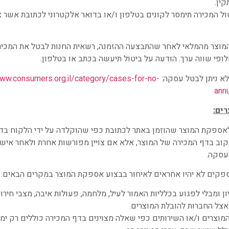
קין.
ל המכירה תימסר לקונים בטלפון ו/או בדואר אלקטרוני לכתובת אשר צ
מוצר מהמלאי לאחר שהתבצעה ההזמנה, רשאית החנות לבטל את המכירה
ופי שווה ערך. הודעה על ביטול תיעשה בכתב או בטלפון.
א ניתן לבטל עסקה:
www.consumers.org.il/category/cases-for-no-
annu
ים:
אספקת המוצר שהוזמן באתר לכתובת כפי שהוקלדה על ידי הלקוח בד
קוב בדף המכירה של המוצר, אלא אם צויין מפורשות אחרת ולאחר איש
עסקה.
ספקים לא יהיו אחראים לאיחור בבצוע אספקת המוצר במקרים הבאים:
ון ומבלי לפגוע בכלליות האמור לעיל, מלחמה, פעולות איבה, מצבי חירום
צל החברות להובלת המוצרים.
מוצרים ו/או השירותים כפי שאלה מצוינים בדף המכירה כוללים רק ימי