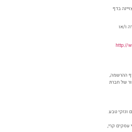
ויינה בדף
 ו/או
http://
ף ההרשמה,
ור של חברת
 ונזקי טבע.
 עסקים קרי,