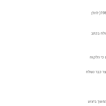
ככלל ניתן לבטל את העיסקה* בכפוף ובהתאם להוראות חוק הגנת הצרכן התשמ"א 1981( להלן
 שתשלח בכתב
 כי הלקוח
צר כבר נשלח
המשך ביצוע