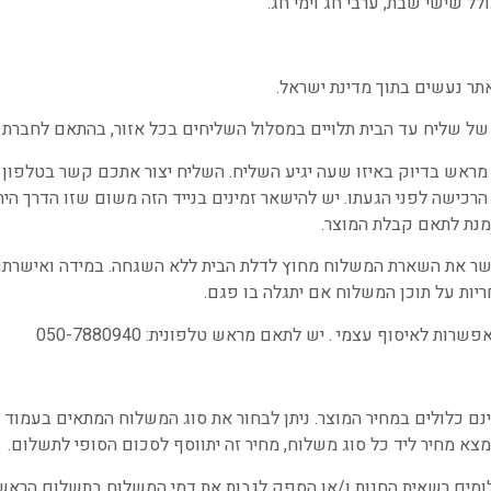
לל שישי שבת, ערבי חג וימי חג.
ר נעשים בתוך מדינת ישראל.
ל שליח עד הבית תלויים במסלול השליחים בכל אזור, בהתאם לחברת 
 מראש בדיוק באיזו שעה יגיע השליח. השליח יצור אתכם קשר בטלפון ה
רכישה לפני הגעתו. יש להישאר זמינים בנייד הזה משום שזו הדרך היח
נת לתאם קבלת המוצר.
ר את השארת המשלוח מחוץ לדלת הבית ללא השגחה. במידה ואישרתם
יות על תוכן המשלוח אם יתגלה בו פגם.
רות לאיסוף עצמי . יש לתאם מראש טלפונית: 050-7880940
נם כלולים במחיר המוצר. ניתן לבחור את סוג המשלוח המתאים בעמוד "
צא מחיר ליד כל סוג משלוח, מחיר זה יתווסף לסכום הסופי לתשלום.
מים רשאית החנות ו/או הספק לגבות את דמי המשלוח בתשלום הראשו